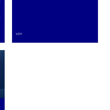
t
r
von