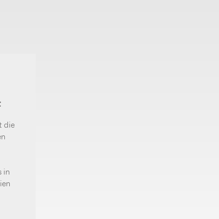
t
t die
en
 in
ien