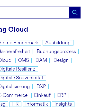
ag Cloud
Airline Benchmark
Ausbildung
Barrierefreiheit
Buchungsprozess
Cloud
CMS
DAM
Design
Digitale Resilienz
Digitale Souveränität
Digitalisierung
DXP
E-Commerce
Einkauf
ERP
esg
HR
Informatik
Insights