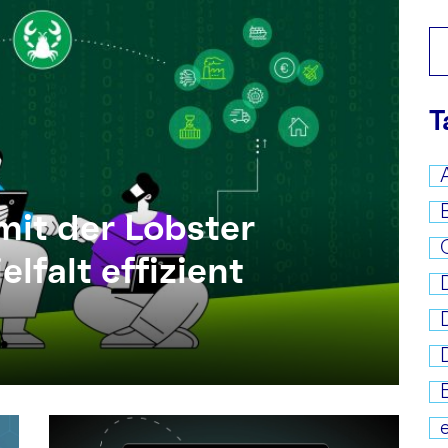
T
mit der Lobster
lfalt effizient