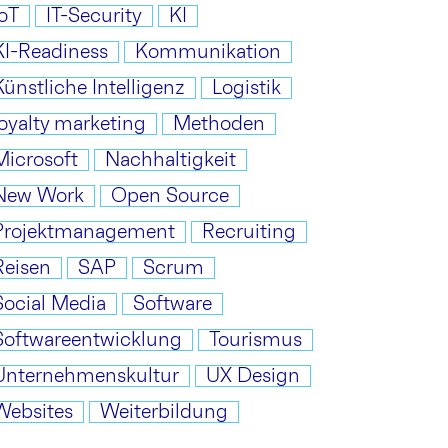
IoT
IT-Security
KI
KI-Readiness
Kommunikation
Künstliche Intelligenz
Logistik
loyalty marketing
Methoden
Microsoft
Nachhaltigkeit
New Work
Open Source
Projektmanagement
Recruiting
Reisen
SAP
Scrum
Social Media
Software
Softwareentwicklung
Tourismus
Unternehmenskultur
UX Design
Websites
Weiterbildung