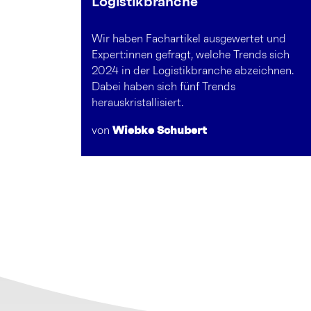
Logistikbranche
Wir haben Fachartikel ausgewertet und
Expert:innen gefragt, welche Trends sich
2024 in der Logistikbranche abzeichnen.
Dabei haben sich fünf Trends
herauskristallisiert.
von
Wiebke Schubert