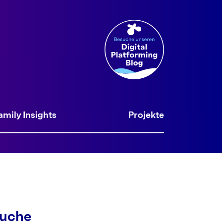
amily Insights
Projekte
uche