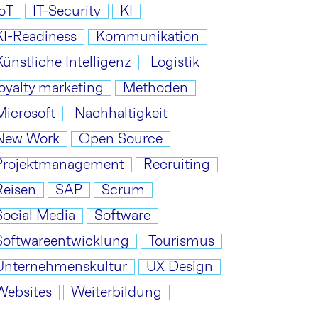
IoT
IT-Security
KI
KI-Readiness
Kommunikation
Künstliche Intelligenz
Logistik
loyalty marketing
Methoden
Microsoft
Nachhaltigkeit
New Work
Open Source
Projektmanagement
Recruiting
Reisen
SAP
Scrum
Social Media
Software
Softwareentwicklung
Tourismus
Unternehmenskultur
UX Design
Websites
Weiterbildung