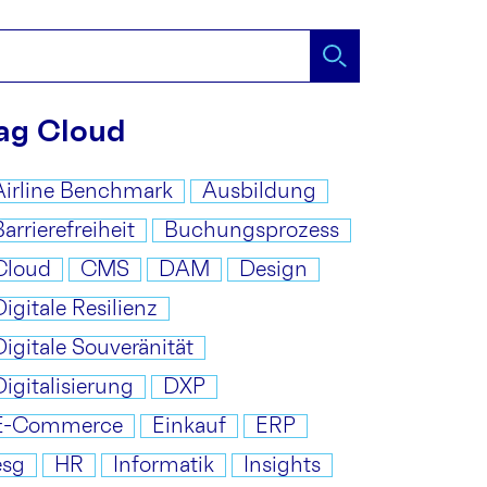
ag Cloud
Airline Benchmark
Ausbildung
Barrierefreiheit
Buchungsprozess
Cloud
CMS
DAM
Design
Digitale Resilienz
Digitale Souveränität
Digitalisierung
DXP
E-Commerce
Einkauf
ERP
esg
HR
Informatik
Insights