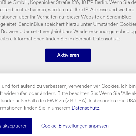
nBlue GmbH, Köpenicker Straße 126, 10179 Berlin. Wenn Sie d
tterdienst aktivieren, werden u. a. Ihre IP-Adresse und weitere
mationen über Ihr Verhalten auf dieser Website an SendinBlue
rgeleitet. SendinBlue speichert hierzu unter Umständen Cookies
 Browser oder setzt vergleichbare Wiedererkennungstechnolog
Weitere Informationen finden Sie im Bereich Datenschutz.
Aktivieren
n und fortlaufend zu verbessern, verwenden wir Cookies. Ich b
ft widerrufen oder ändern. Bitte beachten Sie: Wenn Sie "Alle 
änder außerhalb des EWR zu (z.B. USA). Insbesondere die USA 
ormationen finden Sie in unserem
Datenschutz
.
 akzeptieren
Cookie-Einstellungen anpassen
© 2026 team neusta SE