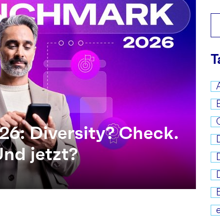
T
6: Diversity? Check.
nd jetzt?