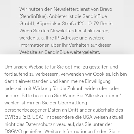
Wir nutzen den Newsletterdienst von Brevo
(SendinBlue). Anbieter ist die SendinBlue
GmbH, Köpenicker Straße 126, 10179 Berlin.
Wenn Sie den Newsletterdienst aktivieren,
werden u. a. Ihre IP-Adresse und weitere
Informationen über Ihr Verhalten auf dieser
Website an SendinBlue weitergeleitet.
SendinBlue speichert hierzu unter
Umständen Cookies in Ihrem Browser oder
Um unsere Webseite für Sie optimal zu gestalten und
setzt vergleichbare
fortlaufend zu verbessern, verwenden wir Cookies. Ich bin
Wiedererkennungstechnologien ein. Weitere
damit einverstanden und kann meine Einwilligung
Informationen finden Sie im Bereich
jederzeit mit Wirkung für die Zukunft widerrufen oder
Datenschutz.
ändern. Bitte beachten Sie: Wenn Sie "Alle akzeptieren"
wählen, stimmen Sie der Übermittlung
personenbezogener Daten an Drittländer außerhalb des
Aktivieren
EWR zu (z.B. USA). Insbesondere die USA weisen aktuell
nicht das Datenschutzniveau auf, das Sie unter der
DSGVO genießen. Weitere Informationen finden Sie in