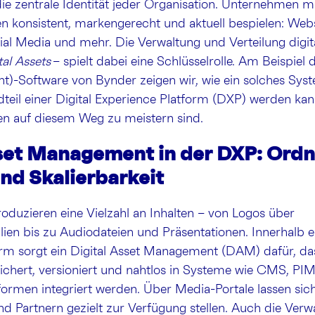
e zentrale Identität jeder Organisation. Unternehmen m
en konsistent, markengerecht und aktuell bespielen: Webs
al Media und mehr. Die Verwaltung und Verteilung digita
tal Assets
– spielt dabei eine Schlüsselrolle. Am Beispiel
)-Software von Bynder zeigen wir, wie ein solches Sys
dteil einer Digital Experience Platform (DXP) werden ka
n auf diesem Weg zu meistern sind.
sset Management in der DXP: Ord
und Skalierbarkeit
oduzieren eine Vielzahl an Inhalten – von Logos über
ien bis zu Audiodateien und Präsentationen. Innerhalb ei
rm sorgt ein Digital Asset Management (DAM) dafür, das
eichert, versioniert und nahtlos in Systeme wie CMS, PIM
rmen integriert werden. Über Media-Portale lassen sic
d Partnern gezielt zur Verfügung stellen. Auch die Verw