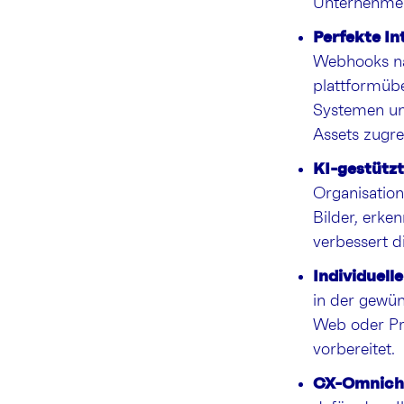
Unternehmen
Perfekte In
Webhooks nah
plattformüb
Systemen un
Assets zugre
KI-gestütz
Organisation
Bilder, erke
verbessert d
Individuell
in der gewün
Web oder Pri
vorbereitet.
CX-Omnicha