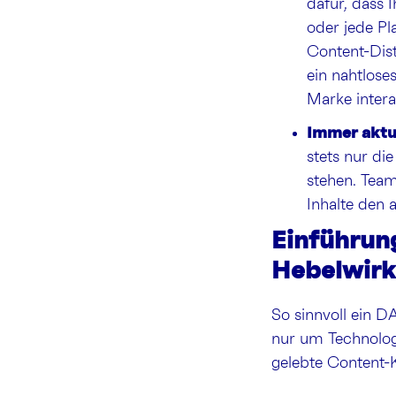
dafür, dass 
oder jede Pl
Content-Dist
ein nahtlose
Marke intera
Immer aktue
stets nur di
stehen. Team
Inhalte den
Einführun
Hebelwir
So sinnvoll ein D
nur um Technologi
gelebte Content-