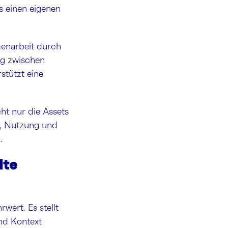
s einen eigenen
enarbeit durch
ng zwischen
stützt eine
cht nur die Assets
g, Nutzung und
n.
lte
wert. Es stellt
und Kontext