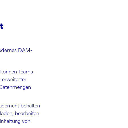
t
modernes DAM-
r können Teams
 erweiterter
n Datenmengen
nagement behalten
hladen, bearbeiten
Einhaltung von