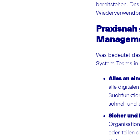
bereitstehen. Das
Wiederverwendbar
Praxisnah 
Managemen
Was bedeutet das
System Teams in d
Alles an ei
alle digital
Suchfunktio
schnell und 
Sicher und k
Organisation
oder teilen d