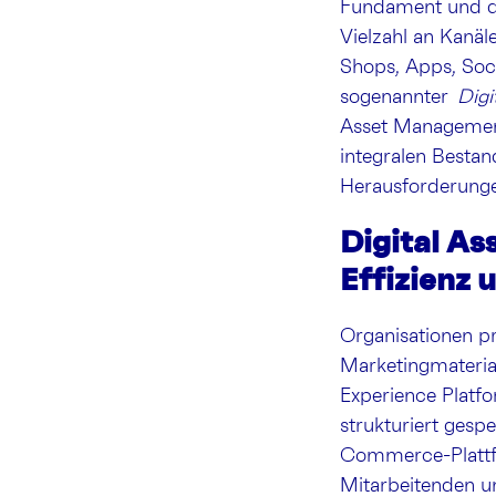
Fundament und di
Vielzahl an Kanäl
Shops, Apps, Soci
sogenannter
Digi
Asset Management
integralen Bestan
Herausforderunge
Digital A
Effizienz 
Organisationen pr
Marketingmaterial
Experience Platfo
strukturiert gesp
Commerce-Plattfo
Mitarbeitenden un