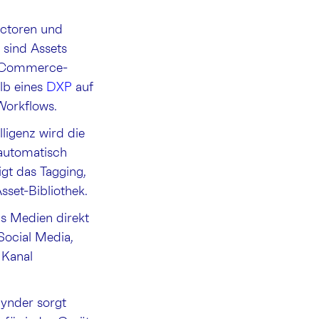
ectoren und
 sind Assets
E-Commerce-
lb eines
DXP
auf
 Workflows.
ligenz wird die
 automatisch
igt das Tagging,
sset-Bibliothek.
s Medien direkt
Social Media,
 Kanal
ynder sorgt