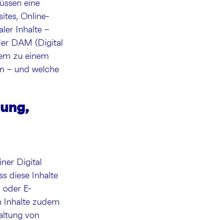
üssen eine
ites, Online-
ler Inhalte –
 der DAM (Digital
tem zu einem
nn – und welche
nung,
ner Digital
s diese Inhalte
 oder E-
h Inhalte zudem
altung von