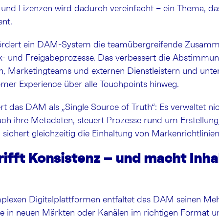
und Lizenzen wird dadurch vereinfacht – ein Thema, da
ent.
fördert ein DAM-System die teamübergreifende Zusamm
k- und Freigabeprozesse. Das verbessert die Abstimmu
n, Marketingteams und externen Dienstleistern und unter
omer Experience über alle Touchpoints hinweg.
ert das DAM als „Single Source of Truth“: Es verwaltet ni
uch ihre Metadaten, steuert Prozesse rund um Erstellun
sichert gleichzeitig die Einhaltung von Markenrichtlinie
trifft Konsistenz – und macht Inha
lexen Digitalplattformen entfaltet das DAM seinen Mehr
lte in neuen Märkten oder Kanälen im richtigen Format 