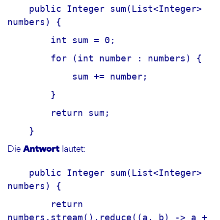
public Integer sum(List<Integer> 
numbers) {
        int sum = 0;
        for (int number : numbers) {
sum += number;
        }
        return sum;
    }
Antwort
Die
lautet:
public Integer sum(List<Integer> 
numbers) {
        return 
numbers.stream().reduce((a, b) -> a + 