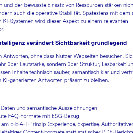
n und der bewusste Einsatz von Ressourcen stärken nich
dern auch die operative Stabilität. Spätestens mit dem
n KI-Systemen wird dieser Aspekt zu einem relevanten
r.
Intelligenz verändert Sichtbarkeit grundlegend
n Antworten, ohne dass Nutzer Webseiten besuchen. Sich
r über Lautstärke, sondern über Struktur, Lesbarkeit un
en Inhalte technisch sauber, semantisch klar und vert
n KI-generierten Antworten präsent zu bleiben.
te Daten und semantische Auszeichnungen
aute FAQ-Formate mit ESG-Bezug
 am E-E-A-T-Prinzip (Experience, Expertise, Authoritativen
vielfältiger Content-Formate statt statischer PDF-Bericht