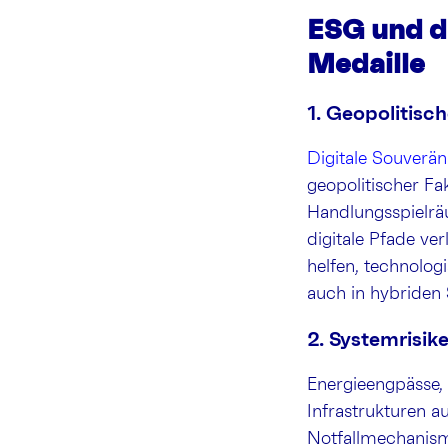
ESG und di
Medaille
1. Geopolitis
Digitale Souverän
geopolitischer Fa
Handlungsspielrä
digitale Pfade ve
helfen, technolog
auch in hybriden
2. Systemrisi
Energieengpässe, 
Infrastrukturen a
Notfallmechanisme