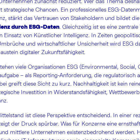
 Unternehmen zunächst reduziert. Wer das Thema desha
ibt strategische Chancen. Ein professionelles ESG-Dat
nz, stärkt das Vertrauen von Stakeholdern und bildet di
ilienz durch ESG-Daten
. Gleichzeitig ist es eine zentra
 Einsatz von Künstlicher Intelligenz. In Zeiten geopolit
Umbrüche und wirtschaftlicher Unsicherheit wird ESG d
ustein digitaler Zukunftsfähigkeit.
ehen viele Organisationen ESG (Environmental, Social,
taufgabe – als Reporting-Anforderung, die regulatorisch 
i greift diese Sicht zu kurz. Nachhaltigkeit ist kein rei
tegische Investition in Widerstandsfähigkeit, Wettbewerb
anz.
ttelstand ist diese Perspektive entscheidend. In einer re
teigt der Druck spürbar. Was für Konzerne eine ernsthaft
e und mittlere Unternehmen existenzbedrohend werden. H