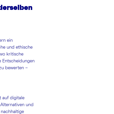
 derselben
ern ein
che und ethische
o kritische
rte Entscheidungen
 zu bewerten –
auf digitale
 Alternativen und
 nachhaltige