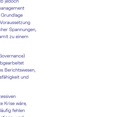
lb jedoch
enmanagement
e Grundlage
le Voraussetzung
ischer Spannungen,
amit zu einem
 Governance)
abgearbeitet
nes Berichtswesen,
sfähigkeit und
zessiven
e Krise wäre,
äufig fehlen