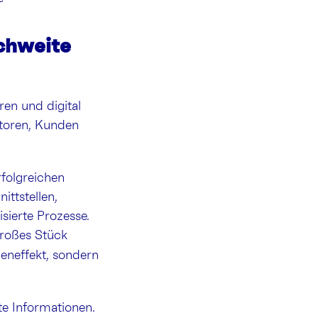
ichweite
en und digital
storen, Kunden
rfolgreichen
ittstellen,
sierte Prozesse.
großes Stück
eneffekt, sondern
te Informationen.