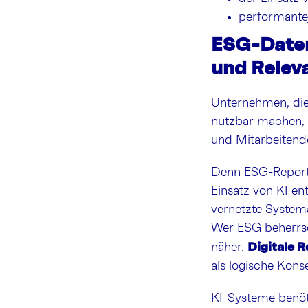
performante,
ESG-Daten 
und Relev
Unternehmen, die 
nutzbar machen, 
und Mitarbeitende
Denn ESG-Reportin
Einsatz von KI en
vernetzte Systema
Wer ESG beherrsch
Digitale 
näher.
als logische Kons
KI-Systeme benöti