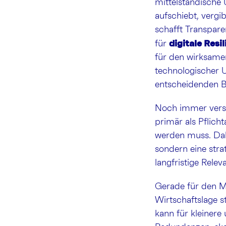
mittelständische
aufschiebt, verg
schafft Transpare
digitale Res
für
für den wirksamen
technologischer 
entscheidenden Ba
Noch immer verst
primär als Pflich
werden muss. Dabe
sondern eine stra
langfristige Relev
Gerade für den Mi
Wirtschaftslage s
kann für kleiner