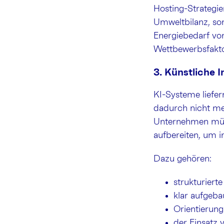
Hosting-Strategie
Umweltbilanz, son
Energiebedarf vo
Wettbewerbsfakto
3. Künstliche 
KI-Systeme liefer
dadurch nicht meh
Unternehmen müss
aufbereiten, um i
Dazu gehören:
strukturier
klar aufgeb
Orientierung
der Einsatz 