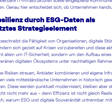
ierbare IT-Infrastrukturen sowie eingespielte Kommunik
. Genau hier entscheidet sich, ob Unternehmen handlun
esilienz durch ESG-Daten als
tztes Strategieelement
 beschreibt die Fähigkeit von Organisationen, digitale St
ndern sich gezielt auf Krisen vorzubereiten und diese ak
ht allein um IT-Sicherheit, sondern um den Aufbau eines
uveränen digitalen Ökosystems unter nachhaltigen Rahm
 Risiken streuen, Anbieter kombinieren und eigene Infr
ren viele mittelständische Unternehmen in historisch g
n. Diese werden punktuell modernisiert, bleiben aber stru
eicht nicht mehr aus – denn Effizienz ist nicht gleich Resi
ich, warum ESG und digitale Souveränität untrennbar mi