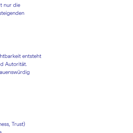
t nur die
 steigenden
tbarkeit entsteht
d Autorität.
rauenswürdig
ess, Trust)
e