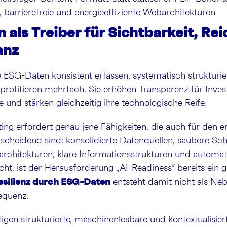
 barrierefreie und energieeffiziente Webarchitekturen
als Treiber für Sichtbarkeit, Re
anz
ESG-Daten konsistent erfassen, systematisch strukturier
profitieren mehrfach. Sie erhöhen Transparenz für Inve
 und stärken gleichzeitig ihre technologische Reife.
g erfordert genau jene Fähigkeiten, die auch für den e
tscheidend sind: konsolidierte Datenquellen, saubere Schn
rchitekturen, klare Informationsstrukturen und automati
t, ist der Herausforderung „AI-Readiness“ bereits ein 
Resilienz durch ESG-Daten
entsteht damit nicht als Neb
equenz.
gen strukturierte, maschinenlesbare und kontextualisier