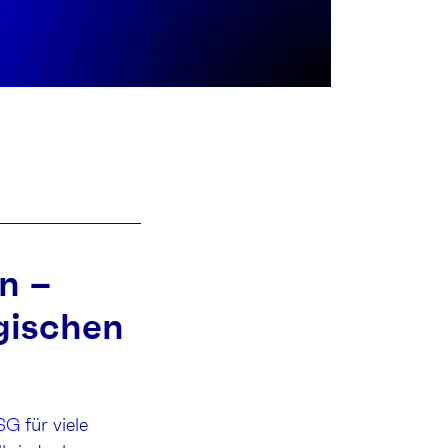
n –
gischen
SG
für viele