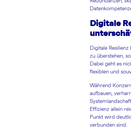
Redundanzen, skal
Datenkompetenzen
Digitale R
unterschä
Digitale Resilienz
zu überstehen, so
Dabei geht es nic
flexiblen und so
Während Konzerne
aufbauen, verhar
Systemlandschafte
Effizienz allein r
Punkt wird deutl
verbunden sind.