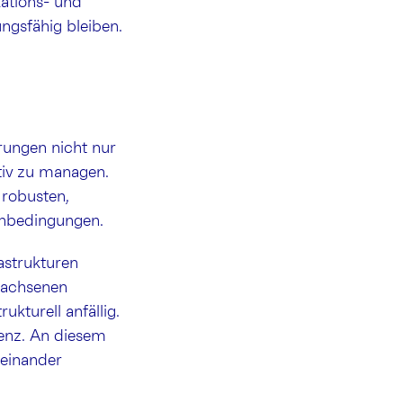
ations- und
gsfähig bleiben.
örungen nicht nur
tiv zu managen.
 robusten,
enbedingungen.
astrukturen
ewachsenen
kturell anfällig.
lienz. An diesem
teinander