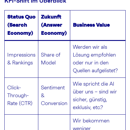
KPI-Shift im Überblick
Status Quo
Zukunft
(Search
(Answer
Business Value
Economy)
Economy)
Werden wir als
Impressions
Share of
Lösung empfohlen
& Rankings
Model
oder nur in den
Quellen aufgelistet?
Wie spricht die AI
Click-
Sentiment
über uns – sind wir
Through-
&
sicher, günstig,
Rate (CTR)
Conversion
exklusiv, etc.?
Wir bekommen
weniger