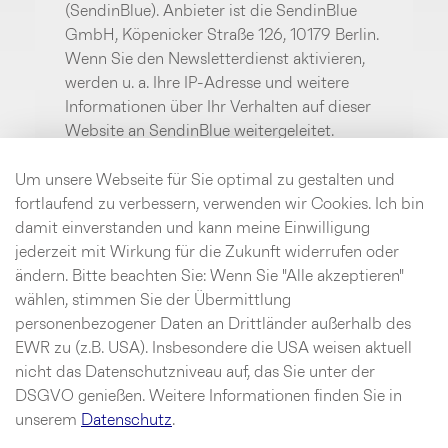
(SendinBlue). Anbieter ist die SendinBlue
GmbH, Köpenicker Straße 126, 10179 Berlin.
Wenn Sie den Newsletterdienst aktivieren,
werden u. a. Ihre IP-Adresse und weitere
Informationen über Ihr Verhalten auf dieser
Website an SendinBlue weitergeleitet.
SendinBlue speichert hierzu unter
Umständen Cookies in Ihrem Browser oder
Um unsere Webseite für Sie optimal zu gestalten und
setzt vergleichbare
fortlaufend zu verbessern, verwenden wir Cookies. Ich bin
Wiedererkennungstechnologien ein. Weitere
damit einverstanden und kann meine Einwilligung
Informationen finden Sie im Bereich
jederzeit mit Wirkung für die Zukunft widerrufen oder
Datenschutz.
ändern. Bitte beachten Sie: Wenn Sie "Alle akzeptieren"
wählen, stimmen Sie der Übermittlung
personenbezogener Daten an Drittländer außerhalb des
Aktivieren
EWR zu (z.B. USA). Insbesondere die USA weisen aktuell
nicht das Datenschutzniveau auf, das Sie unter der
DSGVO genießen. Weitere Informationen finden Sie in
unserem
Datenschutz
.