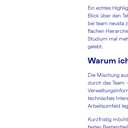
Ein echtes Highli
Blick über den Te
bei team neusta z
flachen Hierarch
Studium mal mehr 
gelebt.
Warum ich
Die Mischung aus 
durch das Team –
Verwaltungsinfor
technisches Inter
Arbeitsumfeld leg
Kurzfristig möcht
festen Bestandteil