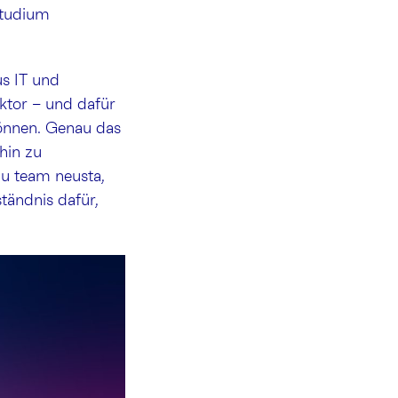
Studium
s IT und
ektor – und dafür
önnen. Genau das
hin zu
zu team neusta,
tändnis dafür,