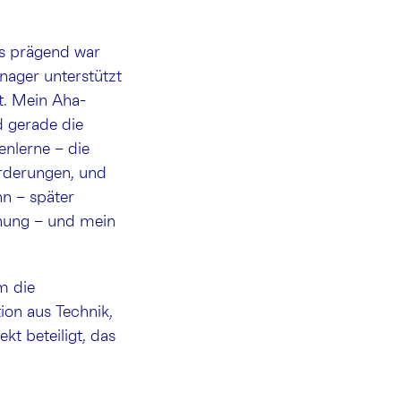
rs prägend war
nager unterstützt
rt. Mein Aha-
d gerade die
enlerne – die
orderungen, und
nn – später
fnung – und mein
m die
ion aus Technik,
t beteiligt, das