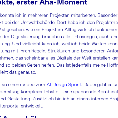
jekte, erster Aha-Moment
 konnte ich in mehreren Projekten mitarbeiten. Besonde
ekt bei der Umweltbehörde. Dort habe ich den Projektma
l gesehen, wie ein Projekt im Alltag wirklich funktionie
der Digitalisierung brauchen alle IT-Lösungen, auch un
tung. Und vielleicht kann ich, weil ich beide Welten kenn
altung mit ihren Regeln, Strukturen und besonderen Anf
ehmen, das scheinbar alles Digitale der Welt erstellen ka
 so beiden Seiten helfen. Das ist jedenfalls meine Hof
ieht das genauso.
ich an einem Video zum
AI Design Sprint
. Dabei geht es u
fbereitung komplexer Inhalte – eine spannende Kombinat
 Gestaltung. Zusätzlich bin ich an einem internen Projek
terportal entwickelt.