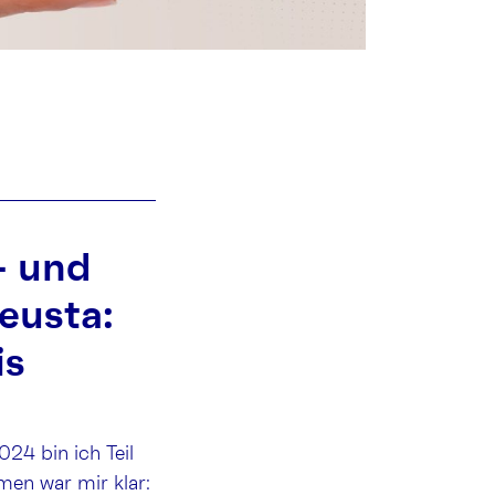
- und
eusta:
is
24 bin ich Teil
men war mir klar: