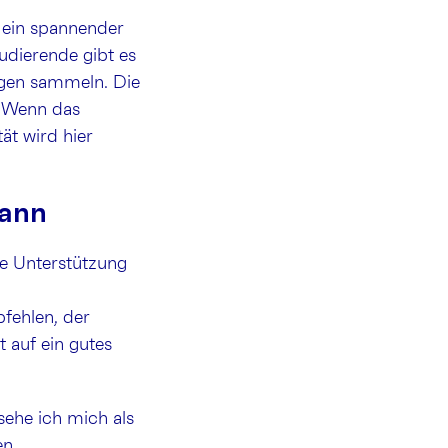
 ein spannender
tudierende gibt es
ngen sammeln. Die
. Wenn das
ät wird hier
kann
ie Unterstützung
fehlen, der
t auf ein gutes
sehe ich mich als
en.