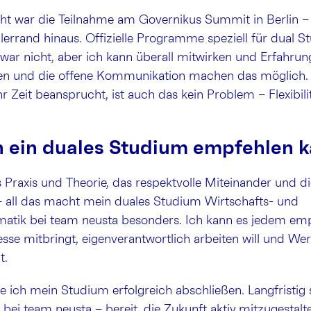
ght war die Teilnahme am Governikus Summit in Berlin –
llerrand hinaus. Offizielle Programme speziell für dual S
war nicht, aber ich kann überall mitwirken und Erfahru
ien und die offene Kommunikation machen das möglich
Zeit beansprucht, ist auch das kein Problem – Flexibilit
 ein duales Studium empfehlen 
Praxis und Theorie, das respektvolle Miteinander und d
 all das macht mein duales Studium Wirtschafts- und
matik bei team neusta besonders. Ich kann es jedem emp
esse mitbringt, eigenverantwortlich arbeiten will und Wer
t.
e ich mein Studium erfolgreich abschließen. Langfristig 
 bei team neusta – bereit, die Zukunft aktiv mitzugestalt