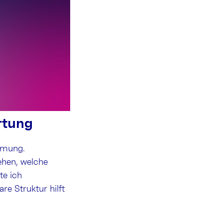
rtung
immung.
ehen, welche
te ich
re Struktur hilft